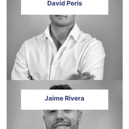
David
Peris
Jaime
Rivera